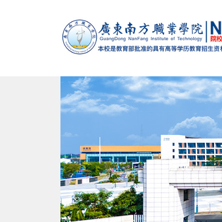
马克思主义学院
党政办公室（法制办公室）
党委组织部（党校）
学校概况
智能制造学院
招生办公室
党委宣传
校训
南校
建设发展处
教学督导办公室
学生处（心理健康教育与咨询中心）
退役军人服务中心