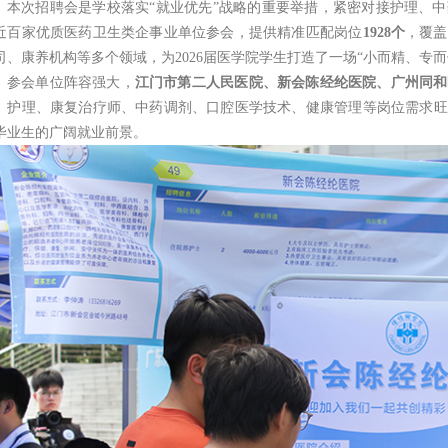
本次招聘会是学校落实“就业优先”战略的重要举措，紧密对接护理、
近百家优质医药卫生类企事业单位参会，提供精准匹配岗位
1
928个
，覆盖
司、康养机构等多个领域，为2026届医学院学生打造了一场“小而精、专
参会单位阵容强大，
江门市第二人民医院、新会陈经纶医院、广州同和
。护理、康复治疗师、中药调剂、口腔医学技术、健康管理等岗位需求旺
毕业生的广阔就业前景。