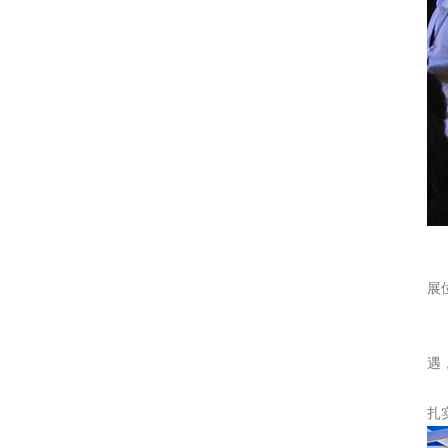
展
遇
扎