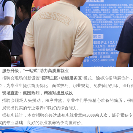
服务升级，“一站式”助力高质量就业
招聘会现场创新设置“
招聘主区+功能服务区
”模式。除标准招聘展位外
位，为毕业生提供简历优化、面试技巧、职业规划、免费简历打印、医疗保
现场直击：氛围热烈，精准对接显成效
招聘会现场人头攒动，秩序井然。毕业生们手持精心准备的简历，积
，展现出扎实的专业素养和良好的综合能力。
据初步统计，本次招聘会共达成初步就业意向
5000
余人次
，部分紧缺专
实的专业基础、良好的职业素养给予高度评价。