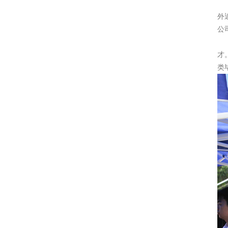
外
公
才
类