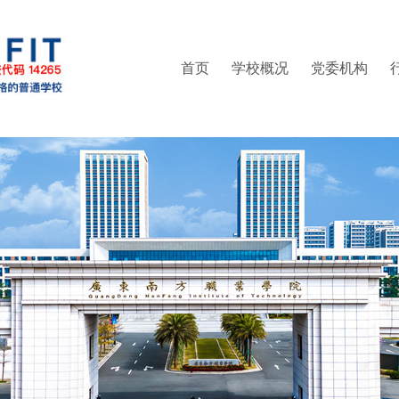
首页
学校概况
党委机构
部（普法办公室）
精神
区管委会办公室
集成电路学院
就业指导中心
现任领导
人事处（教师发展中心）
党委统战部
管理学院
继续教育学院
组织架构
信息学院
纪委办公室
联系方式
创新精英班
教务处
财经
校
实训中心
党委武装部
培训中心
创新创业学院
工会
信息中心
体育部
团委
科研处
财务处
后勤处
保卫处
书院管理中心
产教融合办公室（校企合作办公室）
继续教育学院