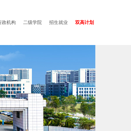
行政机构
二级学院
招生就业
双高计划
学院
园图集
党委教师工作部
国际教育中心
质量与评建办公室
建设与交通学院
视频集锦
党委学生工作部
数据中心
医学院
招生就业办公室
招生培养改革办公室
图书馆
国际学术交流中心
国际教育中心