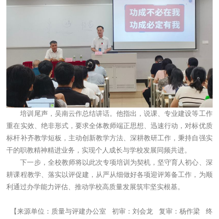
培训尾声，吴南云作总结讲话。他指出，说课、专业建设等工作
重在实效、绝非形式，要求全体教师端正思想、迅速行动，对标优质
标杆补齐教学短板，主动创新教学方法、深耕教研工作，秉持自强实
干的职教精神精进业务，实现个人成长与学校发展同频共进。
下一步，全校教师将以此次专项培训为契机，坚守育人初心、深
耕课程教学、落实以评促建，从严从细做好各项迎评筹备工作，为顺
利通过办学能力评估、推动学校高质量发展筑牢坚实根基。
【来源单位：质量与评建办公室 初审：刘会龙 复审：杨作梁 终