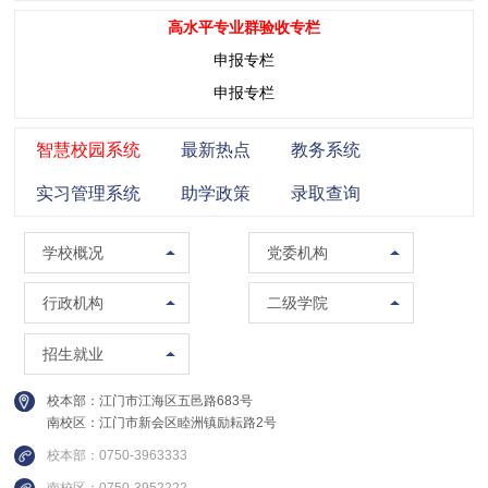
高水平专业群验收专栏
申报专栏
申报专栏
智慧校园系统
最新热点
教务系统
实习管理系统
助学政策
录取查询
学校概况
党委组织部（党校）
学校概况
党委机构
校训精神
党委宣传部（普法办公室）
党政办公室（法制办公室）
马克思主义学院
行政机构
二级学院
现任领导
党委统战部
南校区管委会办公室
智能制造学院
招生办公室
招生就业
组织架构
纪委办公室
人事处（教师发展中心）
集成电路学院
就业指导中心
校本部：江门市江海区五邑路683号
联系方式
党委教师工作部
教务处
管理学院
南校区：江门市新会区睦洲镇励耘路2号
继续教育学院
校园图集
党委学生工作部
质量与评建办公室
信息学院
校本部：0750-3963333
创新精英班
视频集锦
党委武装部
南校区：0750-3952222