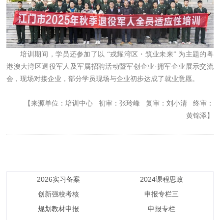
培训期间，学员还参加了以 “戎耀湾区・筑业未来” 为主题的粤
港澳大湾区退役军人及军属招聘活动暨军创企业·拥军企业展示交流
会，现场对接企业，部分学员现场与企业初步达成了就业意愿。
【来源单位：培训中心 初审：张玲峰 复审：刘小清 终审：
黄锦添】
2026实习备案
2024课程思政
创新强校考核
申报专栏三
规划教材申报
申报专栏