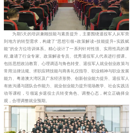
为期5天的培训兼顾技能与素质提升，主要围绕退役军人从军营
到地方的转型需求，构建了“思想引领+政策解读+技能提升+实践赋
能”的全方位培训体系。精心设计了一系列针对性强、实用性高的课
程,邀请了行业专家、政策解读专员、优秀退役军人代表进行授课。
包括思想政治教育、心理调适与角色转变、退役军人就业创业政策与
常用法律法规、求职应聘技能与商务礼仪指导、职业精神与职业发展
能力、粤港澳大湾区及广东经济形势、创新创业能力提升、退役军人
有效沟通与团队合作能力、就业创业能力提升现场教学、社会实践活
动等课程，引领返乡退役士兵转变角色、调整心态，树立正确择业
观，合理调整就业预期。