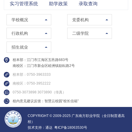
实习管理系统
助学政策
录取查询
学校概况
党委组织部（党校）
学校概况
党委机构
校训精神
党委宣传部（普法办公室）
党政办公室（法制办公室）
马克思主义学院
行政机构
二级学院
现任领导
党委统战部
南校区管委会办公室
智能制造学院
招生办公室
招生就业
组织架构
纪委办公室
人事处（教师发展中心）
集成电路学院
就业指导中心
校本部：江门市江海区五邑路683号
联系方式
党委教师工作部
教务处
管理学院
南校区：江门市新会区睦洲镇励耘路2号
继续教育学院
校园图集
党委学生工作部
质量与评建办公室
信息学院
校本部：0750-3963333
创新精英班
视频集锦
党委武装部
南校区：0750-3952222
数据中心
财经学院
国际教育中心
0750-3073898 3073890（传真）
建设发展处
建设与交通学院
校内意见建议反馈：智慧云校园“校长信箱”
教学督导办公室
实训中心
COPYRIGHT © 2009-2025 广东南方职业学院（全日制普通高
校）
培训中心
技术支持：
通达
粤ICP备18063530号