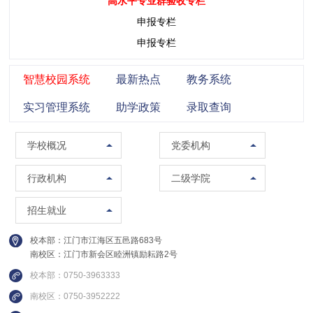
高水平专业群验收专栏
申报专栏
申报专栏
智慧校园系统
最新热点
教务系统
实习管理系统
助学政策
录取查询
学校概况
党委组织部（党校）
学校概况
党委机构
校训精神
党委宣传部（普法办公室）
党政办公室（法制办公室）
马克思主义学院
行政机构
二级学院
现任领导
党委统战部
南校区管委会办公室
智能制造学院
招生办公室
招生就业
组织架构
纪委办公室
人事处（教师发展中心）
集成电路学院
就业指导中心
校本部：江门市江海区五邑路683号
联系方式
党委教师工作部
教务处
管理学院
南校区：江门市新会区睦洲镇励耘路2号
继续教育学院
校园图集
党委学生工作部
质量与评建办公室
信息学院
校本部：0750-3963333
创新精英班
视频集锦
党委武装部
南校区：0750-3952222
数据中心
财经学院
国际教育中心