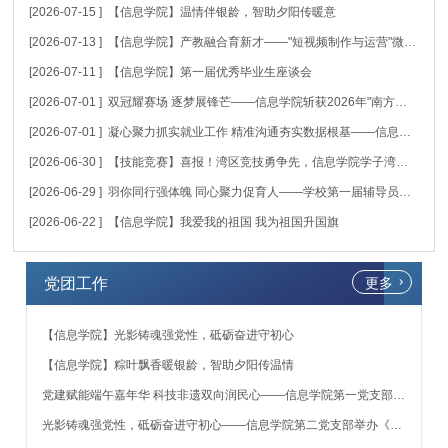
[2026-07-15 ]
【信息学院】温情伴银龄，智助夕阳传暖意
[2026-07-13 ]
【信息学院】产教融合育新才——"短视频制作与运营"微专业总结表彰大会举行
[2026-07-11 ]
【信息学院】第一届优秀毕业生座谈会
[2026-07-01 ]
双冠耀赛场 逐梦展锋芒——信息学院斩获2026年"南方杯"篮球联赛南校区冠军、"青羽杯"羽毛球联赛全校总冠军
[2026-07-01 ]
凝心聚力抓实就业工作 精准沟通夯实数据根基——信息学院召开2026届毕业生就业工作专题部署暨业务培训会
[2026-06-30 ]
【技能竞赛】喜报！湾区竞技勇争先，信息学院学子湾区竞赛实现新突破
[2026-06-29 ]
羽你同行强体魄 同心聚力促育人——学校第一届辅导员羽毛球团体赛圆满落幕
[2026-06-22 ]
【信息学院】我爱我的祖国 我为祖国升国旗
党团工作
更多
【信息学院】光影铸魂强党性，砥砺奋进守初心
【信息学院】粽叶飘香暖银龄，智助夕阳传温情
党建赋能端午嘉年华 科技非遗双向润民心——信息学院第一党支部走进江海区外海街道开展志愿实践
光影铸魂强党性，砥砺奋进守初心——信息学院第二党支部举办《南京照相馆》红色观影活动