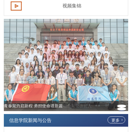
视频集锦
青春聚力启新程 勇担使命谱新篇
泰迪智能到访信息学院 共商产教融合与竞赛育人
信息学院新闻与公告
更多