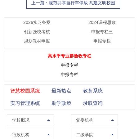
上一篇
：规范共享自行车停放 共建文明校园
2026实习备案
2024课程思政
创新强校考核
申报专栏三
规划教材申报
申报专栏
高水平专业群验收专栏
申报专栏
申报专栏
智慧校园系统
最新热点
教务系统
实习管理系统
助学政策
录取查询
学校概况
党委组织部（党校）
学校概况
党委机构
校训精神
党委宣传部（普法办公室）
党政办公室（法制办公室）
马克思主义学院
行政机构
二级学院