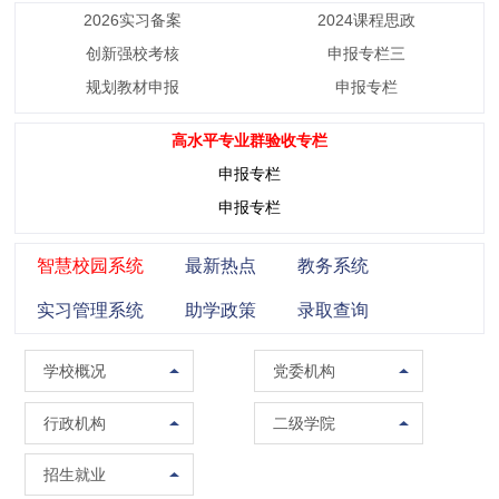
2026实习备案
2024课程思政
创新强校考核
申报专栏三
规划教材申报
申报专栏
高水平专业群验收专栏
申报专栏
申报专栏
智慧校园系统
最新热点
教务系统
实习管理系统
助学政策
录取查询
学校概况
党委组织部（党校）
学校概况
党委机构
校训精神
党委宣传部（普法办公室）
党政办公室（法制办公室）
马克思主义学院
行政机构
二级学院
现任领导
党委统战部
南校区管委会办公室
智能制造学院
招生办公室
招生就业
组织架构
纪委办公室
人事处（教师发展中心）
集成电路学院