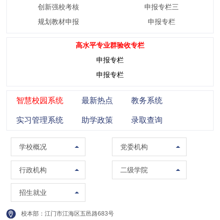
创新强校考核
申报专栏三
规划教材申报
申报专栏
高水平专业群验收专栏
申报专栏
申报专栏
智慧校园系统
最新热点
教务系统
实习管理系统
助学政策
录取查询
学校概况
党委组织部（党校）
学校概况
党委机构
校训精神
党委宣传部（普法办公室）
党政办公室（法制办公室）
马克思主义学院
行政机构
二级学院
现任领导
党委统战部
南校区管委会办公室
智能制造学院
招生办公室
招生就业
组织架构
纪委办公室
人事处（教师发展中心）
集成电路学院
就业指导中心
校本部：江门市江海区五邑路683号
联系方式
党委教师工作部