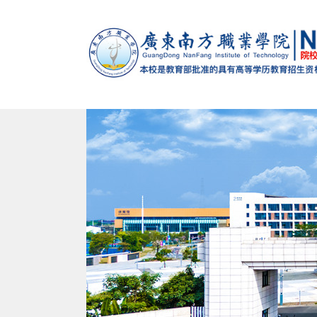
马克思主义学院
党政办公室（法制办公室）
党委组织部（党校）
学校概况
智能制造学院
招生办公室
党委宣传
校训
南校
建设发展处
教学督导办公室
学生处（心理健康教育与咨询中心）
退役军人服务中心