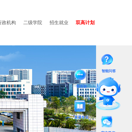
行政机构
二级学院
招生就业
双高计划
学院
园图集
党委教师工作部
国际教育中心
质量与评建办公室
建设与交通学院
视频集锦
党委学生工作部
数据中心
医学院
智能问答
招生就业办公室
招生培养改革办公室
留言板
图书馆
国际学术交流中心
国际教育中心
直通专业