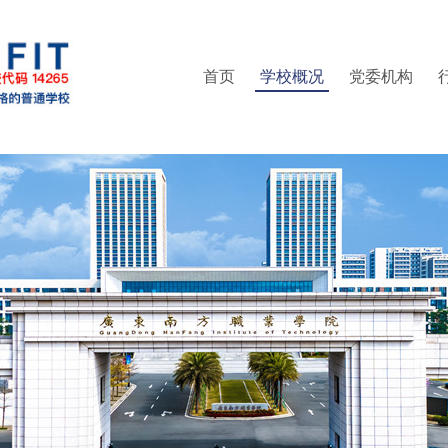
首页
学校概况
党委机构
部（普法办公室）
精神
区管委会办公室
集成电路学院
就业指导中心
现任领导
人事处（教师发展中心）
党委统战部
管理学院
继续教育学院
组织架构
信息学院
纪委办公室
联系方式
创新精英班
教务处
财经
校
实训中心
党委武装部
培训中心
创新创业学院
工会
信息中心
体育部
团委
科研处
财务处
后勤处
保卫处
书院管理中心
产教融合办公室（校企合作办公室）
继续教育学院