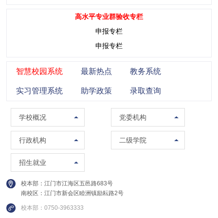
高水平专业群验收专栏
申报专栏
申报专栏
智慧校园系统
最新热点
教务系统
实习管理系统
助学政策
录取查询
学校概况
党委组织部（党校）
学校概况
党委机构
校训精神
党委宣传部（普法办公室）
党政办公室（法制办公室）
马克思主义学院
行政机构
二级学院
现任领导
党委统战部
南校区管委会办公室
智能制造学院
招生办公室
招生就业
组织架构
纪委办公室
人事处（教师发展中心）
集成电路学院
就业指导中心
校本部：江门市江海区五邑路683号
联系方式
党委教师工作部
教务处
管理学院
南校区：江门市新会区睦洲镇励耘路2号
继续教育学院
校园图集
党委学生工作部
质量与评建办公室
信息学院
校本部：0750-3963333
创新精英班