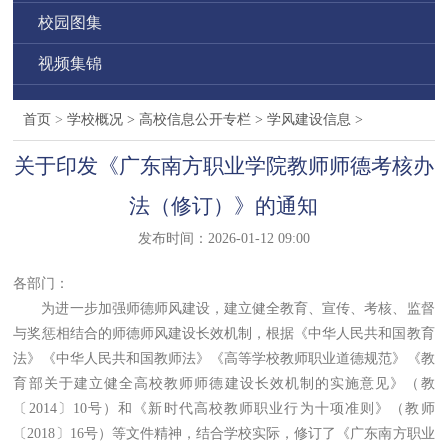
校园图集
视频集锦
首页
>
学校概况
>
高校信息公开专栏
>
学风建设信息
>
关于印发《广东南方职业学院教师师德考核办
法（修订）》的通知
发布时间：2026-01-12 09:00
各部门：
为进一步加强师德师风建设，建立健全教育、宣传、考核、监督
与奖惩相结合的师德师风建设长效机制，根据《中华人民共和国教育
法》《中华人民共和国教师法》《高等学校教师职业道德规范》《教
育部关于建立健全高校教师师德建设长效机制的实施意见》（教
〔
2014
〕
10
号）
和《新时代高校教师职业行为十项准则》（教师
〔
2018
〕
16
号）等
文件精神，结合
学校
实际，
修订了《广东南方职业