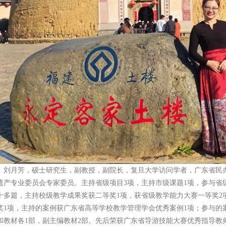
刘月芳，硕士研究生，副教授，副院长，复旦大学访问学者，广东省民
遗产专业委员会专家委员。主持省级项目3项，主持市级课题1项，参与省
十多篇，主持校级教学成果奖获二等奖1项，获省级教学能力大赛一等奖2
奖1项，主持的案例获广东省高等学校教学管理学会优秀案例1项；参与的
和教材各1部，副主编教材2部。先后荣获广东省导游技能大赛优秀指导教