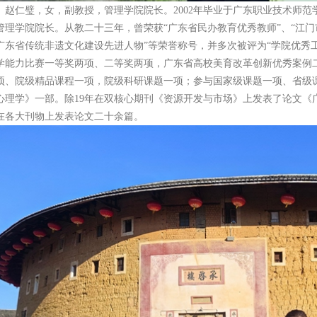
赵仁璧，女，副教授，管理学院院长。2002年毕业于广东职业技术师
管理学院院长。从教二十三年，曾荣获“广东省民办教育优秀教师”、“江门市优
广东省传统非遗文化建设先进人物”等荣誉称号，并多次被评为“学院优秀工
学能力比赛一等奖两项、二等奖两项，广东省高校美育改革创新优秀案例
项、院级精品课程一项，院级科研课题一项；参与国家级课题一项、省级
心理学》一部。除19年在双核心期刊《资源开发与市场》上发表了论文《
在各大刊物上发表论文二十余篇。