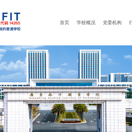
首页
学校概况
党委机构
部（普法办公室）
精神
区管委会办公室
集成电路学院
就业指导中心
现任领导
人事处（教师发展中心）
党委统战部
管理学院
继续教育学院
组织架构
信息学院
纪委办公室
联系方式
创新精英班
教务处
财经
校
实训中心
党委武装部
培训中心
创新创业学院
工会
信息中心
体育部
团委
科研处
财务处
后勤处
保卫处
书院管理中心
产教融合办公室（校企合作办公室）
继续教育学院