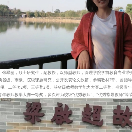
张翠丽，硕士研究生，副教授，双师型教师，管理学院学前教育专业带头
项省级、市级、院级课题研究，公开发表论文数篇，参编教材2部。曾指
1项、二等奖2项、三等奖2项。获省级教师教学能力大赛二等奖、省级青
青年教师教学大赛一等奖，多次评为校级“优秀教师”、“优秀指导教师”等