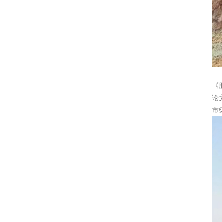
《
论
市