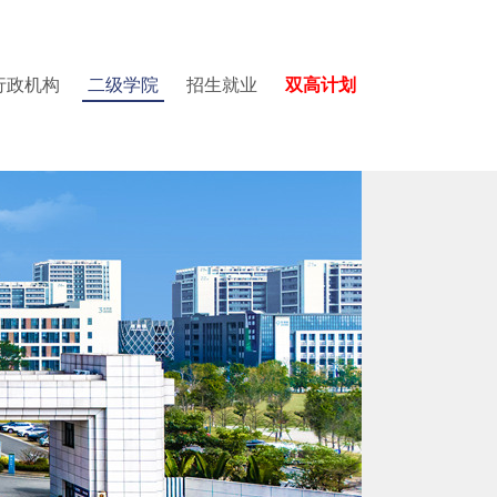
行政机构
二级学院
招生就业
双高计划
学院
园图集
党委教师工作部
国际教育中心
质量与评建办公室
建设与交通学院
视频集锦
党委学生工作部
数据中心
医学院
招生就业办公室
招生培养改革办公室
图书馆
国际学术交流中心
国际教育中心