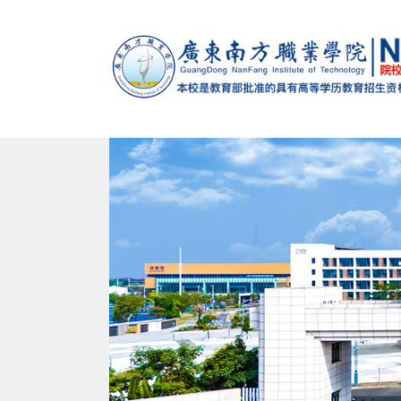
马克思主义学院
党政办公室（法制办公室）
党委组织部（党校）
学校概况
智能制造学院
招生办公室
党委宣传
校训
南校
建设发展处
教学督导办公室
学生处（心理健康教育与咨询中心）
退役军人服务中心