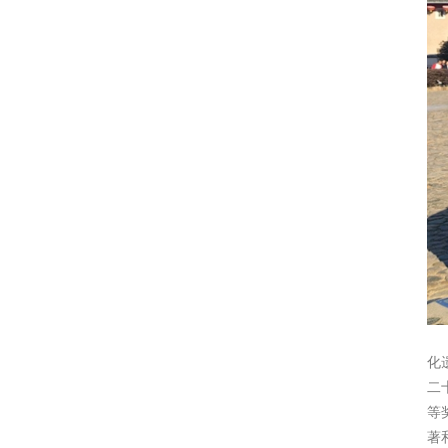
化
二
等
著