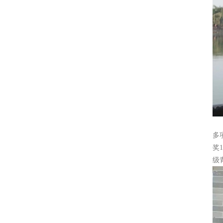
多
奖
级