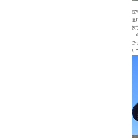
院
度
教
一
游
后