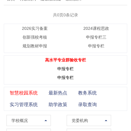
共0页0条记录
2026实习备案
2024课程思政
创新强校考核
申报专栏三
规划教材申报
申报专栏
高水平专业群验收专栏
申报专栏
申报专栏
智慧校园系统
最新热点
教务系统
实习管理系统
助学政策
录取查询
学校概况
党委组织部（党校）
学校概况
党委机构
校训精神
党委宣传部（普法办公室）