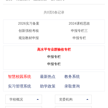
共0页0条记录
2026实习备案
2024课程思政
创新强校考核
申报专栏三
规划教材申报
申报专栏
高水平专业群验收专栏
申报专栏
申报专栏
智慧校园系统
最新热点
教务系统
实习管理系统
助学政策
录取查询
学校概况
党委组织部（党校）
学校概况
党委机构
校训精神
党委宣传部（普法办公室）