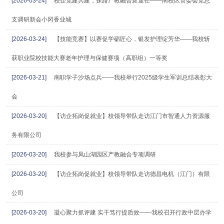
[2026-03-24]
校企党建共建，探路产教融合新途径——南校区管委会党总
支调研新会小冈香业城
[2026-03-24]
【技能竞赛】以赛促学砺匠心，银发护理绽芳华——我校斩
获职业院校技能大赛老年护理与保健赛项（高职组）一等奖
[2026-03-21]
南职学子沙场点兵——我校举行2025级学生军训总结表彰大
会
[2026-03-20]
【访企拓岗促就业】校领导带队走访江门市智通人力资源服
务有限公司
[2026-03-20]
我校参与凤山湖园区产教融合专项调研
[2026-03-20]
【访企拓岗促就业】校领导带队走访德昌电机（江门）有限
公司
[2026-03-20]
凝心聚力抓评建 实干笃行提质效——我校召开行政中层办学