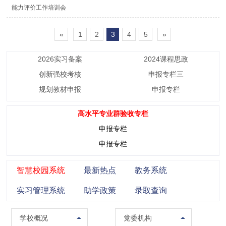
能力评价工作培训会
«
1
2
3
4
5
»
2026实习备案
2024课程思政
创新强校考核
申报专栏三
规划教材申报
申报专栏
高水平专业群验收专栏
申报专栏
申报专栏
智慧校园系统
最新热点
教务系统
实习管理系统
助学政策
录取查询
学校概况
党委组织部（党校）
学校概况
党委机构