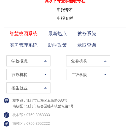
高水平专业群验收专栏
申报专栏
申报专栏
智慧校园系统
最新热点
教务系统
实习管理系统
助学政策
录取查询
学校概况
党委组织部（党校）
学校概况
党委机构
校训精神
党委宣传部（普法办公室）
党政办公室（法制办公室）
马克思主义学院
行政机构
二级学院
现任领导
党委统战部
南校区管委会办公室
智能制造学院
招生办公室
招生就业
组织架构
纪委办公室
人事处（教师发展中心）
集成电路学院
就业指导中心
校本部：江门市江海区五邑路683号
联系方式
党委教师工作部
教务处
管理学院
南校区：江门市新会区睦洲镇励耘路2号
继续教育学院
校园图集
党委学生工作部
质量与评建办公室
信息学院
校本部：0750-3963333
创新精英班
视频集锦
党委武装部
南校区：0750-3952222
数据中心
财经学院
国际教育中心