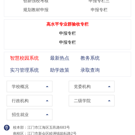
创新强校考核
申报专栏三
规划教材申报
申报专栏
高水平专业群验收专栏
申报专栏
申报专栏
智慧校园系统
最新热点
教务系统
实习管理系统
助学政策
录取查询
学校概况
党委组织部（党校）
学校概况
党委机构
校训精神
党委宣传部（普法办公室）
党政办公室（法制办公室）
马克思主义学院
行政机构
二级学院
现任领导
党委统战部
南校区管委会办公室
智能制造学院
招生办公室
招生就业
组织架构
纪委办公室
人事处（教师发展中心）
集成电路学院
就业指导中心
校本部：江门市江海区五邑路683号
联系方式
党委教师工作部
教务处
管理学院
南校区：江门市新会区睦洲镇励耘路2号