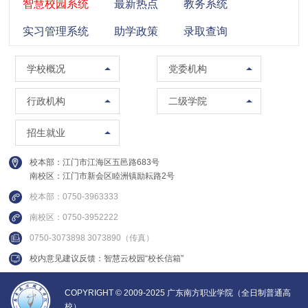
智慧校园系统
最新热点
教务系统
实习管理系统
助学政策
录取查询
学校概况
党委组织部（党校）
学校概况
党委机构
校训精神
党委宣传部（普法办公室）
党政办公室（法制办公室）
马克思主义学院
行政机构
二级学院
现任领导
党委统战部
南校区管委会办公室
智能制造学院
招生办公室
招生就业
组织架构
纪委办公室
人事处（教师发展中心）
集成电路学院
就业指导中心
校本部：江门市江海区五邑路683号
联系方式
党委教师工作部
教务处
管理学院
南校区：江门市新会区睦洲镇励耘路2号
继续教育学院
校园图集
党委学生工作部
质量与评建办公室
信息学院
校本部：0750-3963333
创新精英班
视频集锦
党委武装部
南校区：0750-3952222
数据中心
财经学院
国际教育中心
0750-3073898 3073890（传真）
建设发展处
建设与交通学院
校内意见建议反馈：智慧云校园“校长信箱”
教学督导办公室
实训中心
COPYRIGHT © 2009-2025 广东南方职业学院（全日制普通高
校）