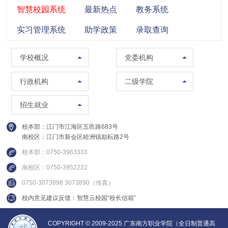
智慧校园系统
最新热点
教务系统
实习管理系统
助学政策
录取查询
学校概况
党委组织部（党校）
学校概况
党委机构
校训精神
党委宣传部（普法办公室）
党政办公室（法制办公室）
马克思主义学院
行政机构
二级学院
现任领导
党委统战部
南校区管委会办公室
智能制造学院
招生办公室
招生就业
组织架构
纪委办公室
人事处（教师发展中心）
集成电路学院
就业指导中心
校本部：江门市江海区五邑路683号
联系方式
党委教师工作部
教务处
管理学院
南校区：江门市新会区睦洲镇励耘路2号
继续教育学院
校园图集
党委学生工作部
质量与评建办公室
信息学院
校本部：0750-3963333
创新精英班
视频集锦
党委武装部
南校区：0750-3952222
数据中心
财经学院
国际教育中心
0750-3073898 3073890（传真）
建设发展处
建设与交通学院
校内意见建议反馈：智慧云校园“校长信箱”
教学督导办公室
实训中心
COPYRIGHT © 2009-2025 广东南方职业学院（全日制普通高